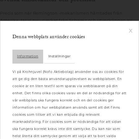
Svensk smideskultur och precision
Precis som när Remington -mekanismen hämtades från
Amerika, tar vi nu urverket från Schweiz och utvecklingen av
boett med kunnande från
x
Denna webbplats använder cookies
Karlskoga där en stor del av Sveriges vapentillverkning senare
har koncentrerats. Urverket monteras av erfarna urmakare i
Schweiz och får ett armband av genuint kraftigt läder med
Information
Inställningar
borstad låsmekanism i 316L
Vi på Krohnjuvel (Nofo Aktiebolag) använder oss av cookies för
att ge dig den bästa användarupplevelsen av webbplatsen. En
cookie är en liten textfil som sparas via webbläsaren på din
enhet. Det finns olika cookies varav en del är nödvändiga för att
vår webbplats ska fungera korrekt och en del cookies ger
information om hur webbplatsen används samt att det finns
cookies som tillser att vi kan erbjuda dig relevant
marknadsföring. För cookies som är nödvändiga för att sidan
ska fungera korrekt krävs inte ditt samtycke. Du kan när som
helst återta ditt samtycke genom att välja att ta bort valda