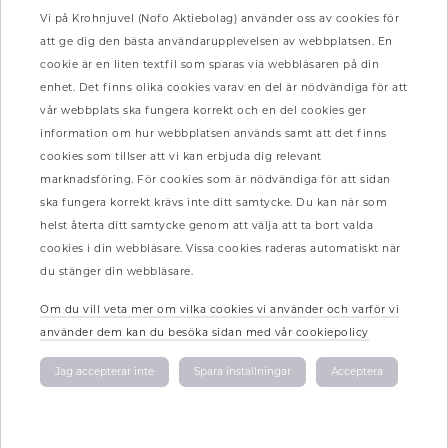
Vi på Krohnjuvel (Nofo Aktiebolag) använder oss av cookies för
att ge dig den bästa användarupplevelsen av webbplatsen. En
cookie är en liten textfil som sparas via webbläsaren på din
enhet. Det finns olika cookies varav en del är nödvändiga för att
vår webbplats ska fungera korrekt och en del cookies ger
information om hur webbplatsen används samt att det finns
cookies som tillser att vi kan erbjuda dig relevant
marknadsföring. För cookies som är nödvändiga för att sidan
ska fungera korrekt krävs inte ditt samtycke. Du kan när som
helst återta ditt samtycke genom att välja att ta bort valda
Har du några frågor eller funderingar?
cookies i din webbläsare. Vissa cookies raderas automatiskt när
Tveka inte att kontakta oss!
du stänger din webbläsare.
Om du vill veta mer om vilka cookies vi använder och varför vi
Kontakta oss
använder dem kan du besöka sidan med vår cookiepolicy
Jag accepterar inte
Spara inställningar
Acceptera
Meny